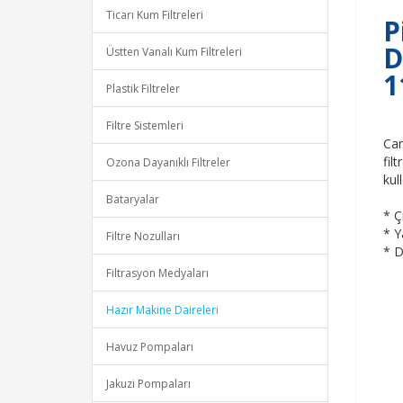
Ticarı Kum Filtreleri
P
D
Üstten Vanalı Kum Filtreleri
1
Plastik Filtreler
Filtre Sistemleri
Cam
fil
Ozona Dayanıklı Filtreler
kull
Bataryalar
* Ç
* Y
Filtre Nozulları
* D
Filtrasyon Medyaları
Hazır Makine Daireleri
Havuz Pompaları
Jakuzi Pompaları