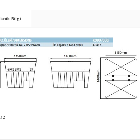
knik Bilgi
A12