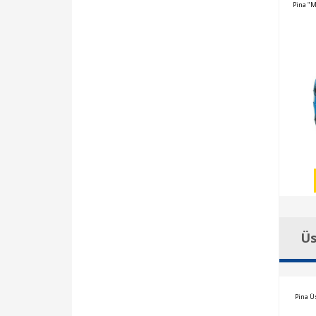
Pina "M
Üs
Pina Ü