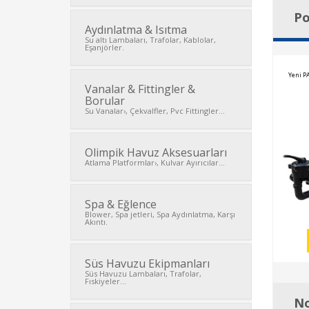
Po
Aydınlatma & Isıtma
Su altı Lambaları, Trafolar, Kablolar,
Eşanjörler.
Yeni P
Vanalar & Fittingler &
Borular
Su Vanalar›, Çekvalfler, Pvc Fittingler...
Olimpik Havuz Aksesuarları
Atlama Platformlar›, Kulvar Ayırıcılar...
Spa & Eğlence
Blower, Spa jetleri, Spa Aydınlatma, Karşı
Akıntı.
Süs Havuzu Ekipmanları
Süs Havuzu Lambaları, Trafolar,
Fıskiyeler...
No