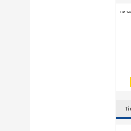
Pina "No
Ti