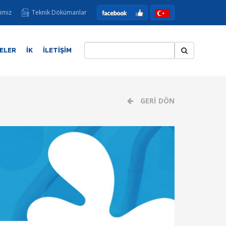
imiz
Teknik Dökümanlar
ELER
İK
İLETİŞİM
GERİ DÖN