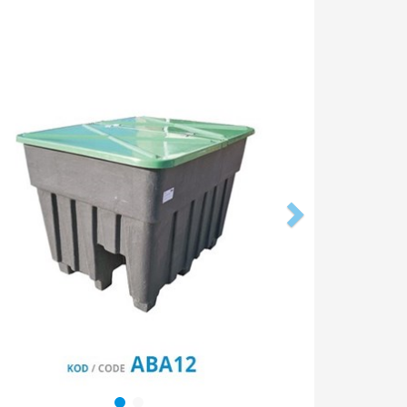
ious
Next