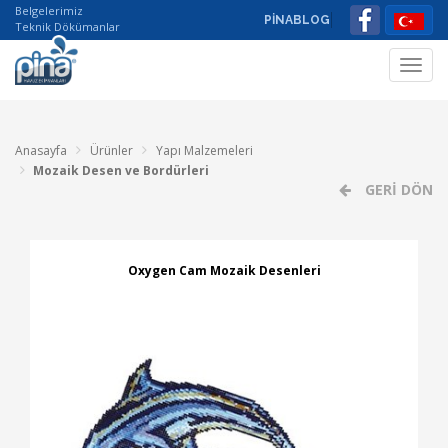
Belgelerimiz
PİNABLOG
Teknik Dökümanlar
Toggl
navig
Anasayfa
Ürünler
Yapı Malzemeleri
Mozaik Desen ve Bordürleri
GERİ DÖN
Oxygen Cam Mozaik Desenleri