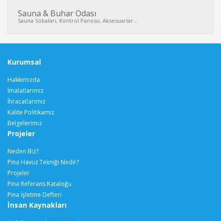
Sauna & Buhar Odası
Sauna Sobaları, Kontrol Panosu, Aksesuarlar...
Kurumsal
Hakkımızda
İmalatlarımız
İhracatlarımız
Kalite Politikamız
Belgelerimiz
Projeler
Neden Biz?
Pina Havuz Tekniği Nedir?
Projeler
Pina Referans Kataloğu
Pina İşletme Defteri
İnsan Kaynakları