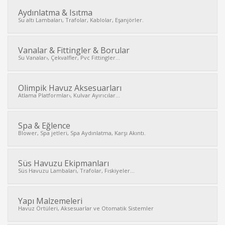
Aydınlatma & Isıtma
Su altı Lambaları, Trafolar, Kablolar, Eşanjörler.
Vanalar & Fittingler & Borular
Su Vanalar›, Çekvalfler, Pvc Fittingler...
Olimpik Havuz Aksesuarları
Atlama Platformlar›, Kulvar Ayırıcılar...
Spa & Eğlence
Blower, Spa jetleri, Spa Aydınlatma, Karşı Akıntı.
Süs Havuzu Ekipmanları
Süs Havuzu Lambaları, Trafolar, Fıskiyeler...
Yapı Malzemeleri
Havuz Örtüleri, Aksesuarlar ve Otomatik Sistemler