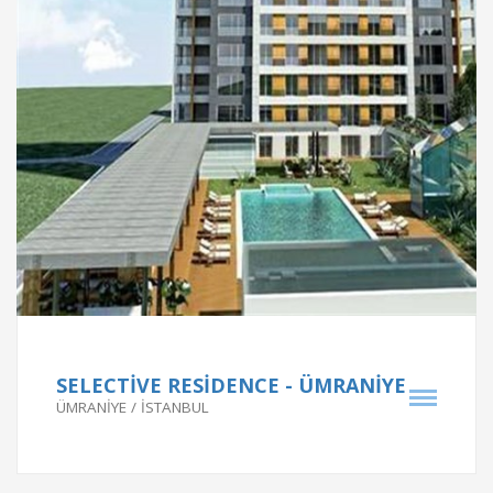
Proje Bilgileri
RİVA KONAKLARI - BEYKOZ
RİVA KONAKLARI - BEYKOZ
Proje Tarihi
SELECTİVE RESİDENCE - ÜMRANİYE
ÜMRANİYE / İSTANBUL
2003