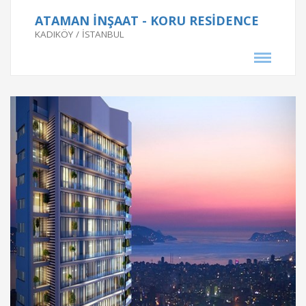
Proje Tarihi
ATAMAN İNŞAAT - KORU RESİDENCE
KADIKÖY / İSTANBUL
2017
Proje Bilgileri