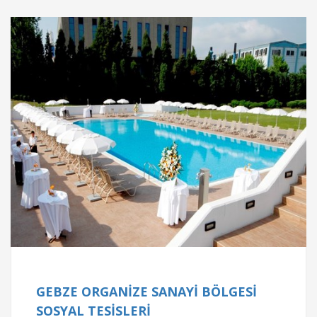
Proje Bilgileri
CLUB MED YÜZME HAVUZU
CLUB MED YÜZME HAVUZU
GEBZE ORGANİZE SANAYİ BÖLGESİ
Proje Tarihi
SOSYAL TESİSLERİ