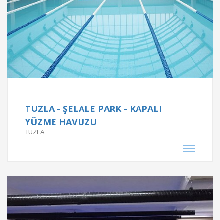
Proje Bilgileri
ŞEHRİZADE KONAKLARI - ÜMRANİYE
ŞEHRİZADE KONAKLARI - ÜMRANİYE
TUZLA - ŞELALE PARK - KAPALI
Proje Tarihi
YÜZME HAVUZU
TUZLA
2016