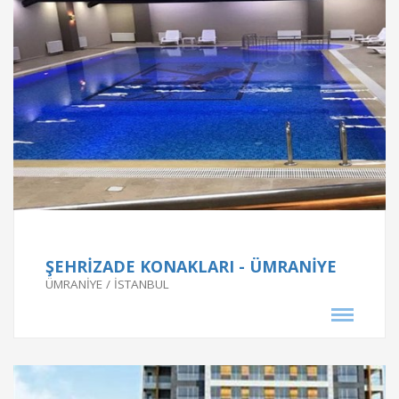
Proje Bilgileri
SELECTİVE RESİDENCE - ÜMRANİYE
SELECTİVE RESİDENCE - ÜMRANİYE
Proje Tarihi
ŞEHRİZADE KONAKLARI - ÜMRANİYE
ÜMRANİYE / İSTANBUL
2017