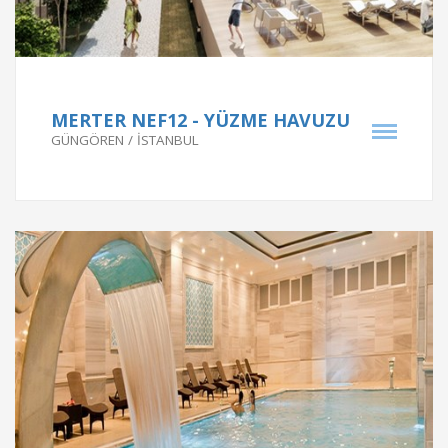
THE NESS THERMAL & SPA HOTEL
THE NESS THERMAL & SPA HOTEL
Proje Tarihi
MERTER NEF12 - YÜZME HAVUZU
GÜNGÖREN / İSTANBUL
2013