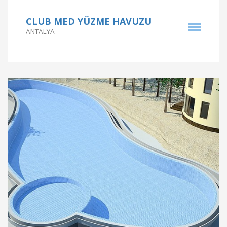
Proje Tarihi
CLUB MED YÜZME HAVUZU
ANTALYA
2000
Proje Bilgileri