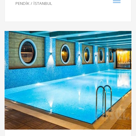
PENDİK / İSTANBUL
2014
Proje Bilgileri
MERTER NEF12 - YÜZME HAVUZU