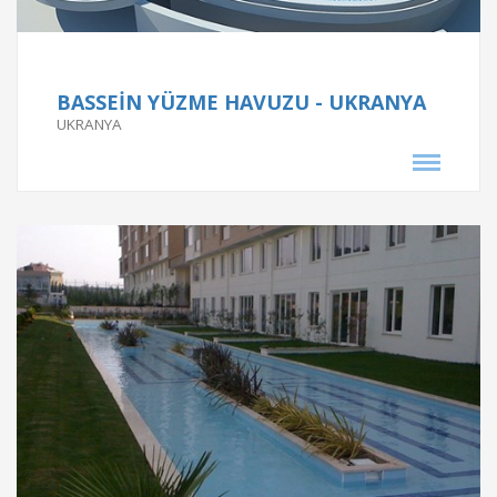
AYVACI PARK SÜS HAVUZU - KURTKÖY
KURTKÖY PENDİK
Proje Tarihi
BASSEİN YÜZME HAVUZU - UKRANYA
UKRANYA
2004