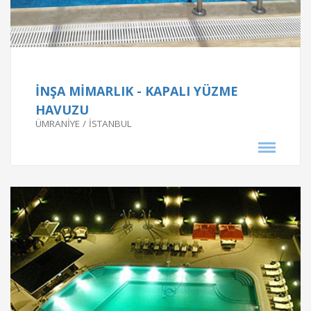
Proje Bilgileri
GEORGIA PALACE HOTEL - GÜRCİSTAN
GEORGIA PALACEH OTEL - GÜRCİSTAN
İNŞA MİMARLIK - KAPALI YÜZME
Proje Tarihi
HAVUZU
ÜMRANİYE / İSTANBUL
2000