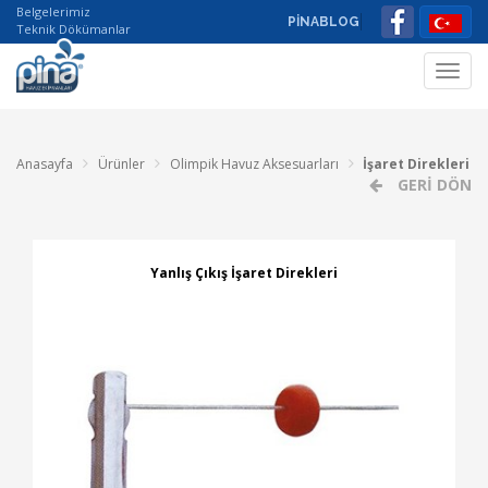
Belgelerimiz
PİNABLOG
Teknik Dökümanlar
Toggl
navig
Anasayfa
Ürünler
Olimpik Havuz Aksesuarları
İşaret Direkleri
GERİ DÖN
Yanlış Çıkış İşaret Direkleri