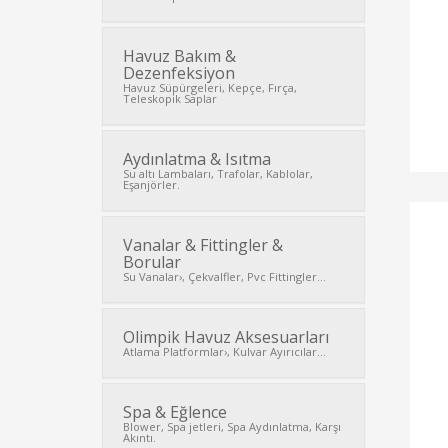
Havuz Bakım &
Dezenfeksiyon
Havuz Süpürgeleri, Kepçe, Fırça,
Teleskopik Saplar
Aydınlatma & Isıtma
Su altı Lambaları, Trafolar, Kablolar,
Eşanjörler.
Vanalar & Fittingler &
Borular
Su Vanalar›, Çekvalfler, Pvc Fittingler...
Olimpik Havuz Aksesuarları
Atlama Platformlar›, Kulvar Ayırıcılar...
Spa & Eğlence
Blower, Spa jetleri, Spa Aydınlatma, Karşı
Akıntı.