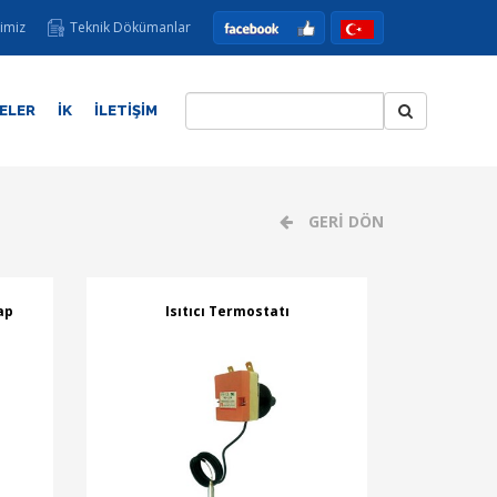
imiz
Teknik Dökümanlar
ELER
İK
İLETİŞİM
GERİ DÖN
ap
Isıtıcı Termostatı