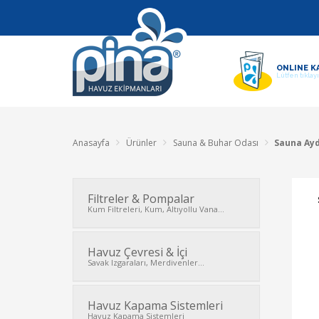
ONLINE K
Lütfen tıklay
Anasayfa
Ürünler
Sauna & Buhar Odası
Sauna Ay
Filtreler & Pompalar
Kum Filtreleri, Kum, Altıyollu Vana...
Havuz Çevresi & İçi
Savak Izgaraları, Merdivenler...
Havuz Kapama Sistemleri
Havuz Kapama Sistemleri