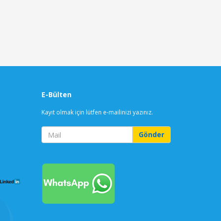
E-Bülten
Kayıt olmak için lütfen e-mailinizi yazınız.