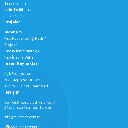
İhracatlarımız
Kalite Politikamız
Belgelerimiz
Projeler
Neden Biz?
Pina Havuz Tekniği Nedir?
Projeler
Pina Referans Kataloğu
Pina İşletme Defteri
İnsan Kaynakları
Açık Pozisyonlar
İş ve Staj Başvuru Formu
Kurum Kültür ve Prensipleri
İletişim
Deri OSB, Kösele Cd. P3-5 No: 7
34956 Tuzla/İstanbul, Türkiye
info@tekimsan.com.tr
+90 545 489 7832