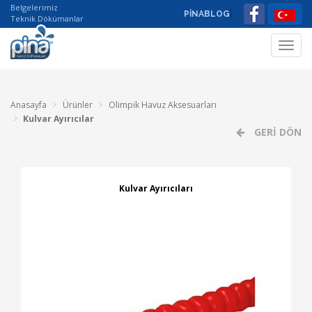
Belgelerimiz
PİNABLOG
Teknik Dökümanlar
Toggl
navig
Anasayfa
Ürünler
Olimpik Havuz Aksesuarları
Kulvar Ayırıcılar
GERİ DÖN
Kulvar Ayırıcıları