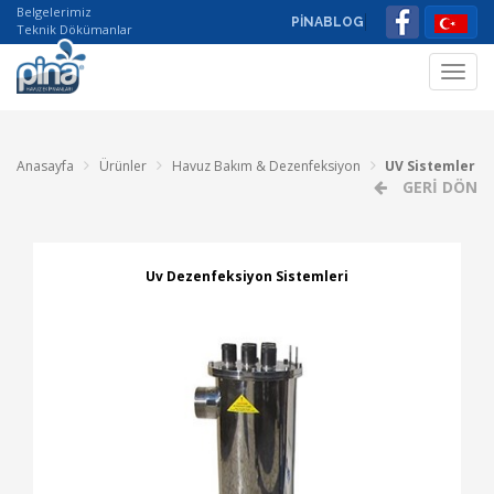
Belgelerimiz
PİNABLOG
Teknik Dökümanlar
Toggl
navig
Anasayfa
Ürünler
Havuz Bakım & Dezenfeksiyon
UV Sistemler
GERİ DÖN
Uv Dezenfeksiyon Sistemleri