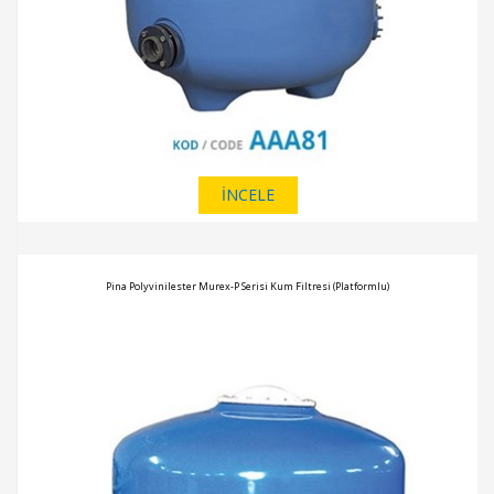
İNCELE
Pina Polyvinilester Murex-P Serisi Kum Filtresi (Platformlu)