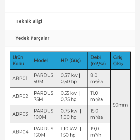
Teknik Bilgi
Yedek Parçalar
Ürün
Debi
Giriş
Model
HP (Güç)
Kodu
(m³/sa)
Çıkış
PARDUS
0,37 kw |
8,0
ABP01
50M
0,50 hp
m³/sa
PARDUS
0,55 kw |
11,0
ABP02
75M
0,75 hp
m³/sa
50mm
PARDUS
0,75 kw |
15,0
ABP03
100M
1,00 hp
m³/sa
PARDUS
1,10 kW |
19,0
ABP04
150M
1,50 hp
m³/h