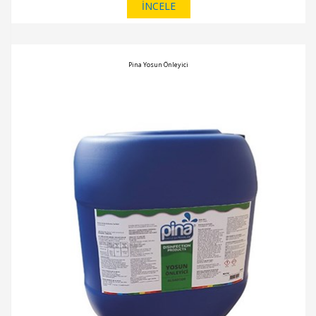
İNCELE
Pina Yosun Önleyici