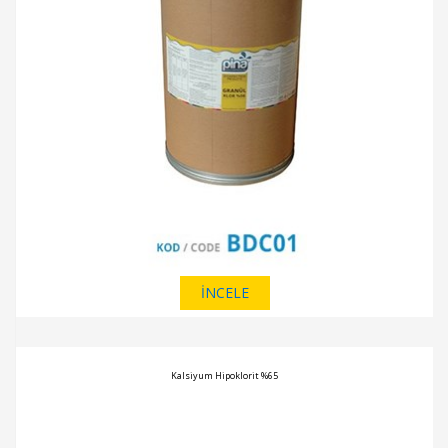
İNCELE
Kalsiyum Hipoklorit %65