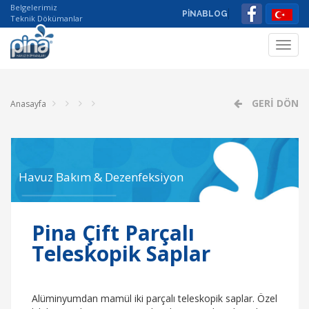
Belgelerimiz
PİNABLOG
Teknik Dökümanlar
Toggl
navig
GERİ DÖN
Anasayfa
Havuz Bakım & Dezenfeksiyon
Pina Çift Parçalı
Teleskopik Saplar
Alüminyumdan mamül iki parçalı teleskopik saplar. Özel