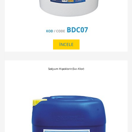
İNCELE
Sodyum Hipoklorit (Sıvı Klor)