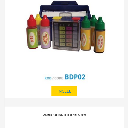
İNCELE
Oxygen Haplı/Sıvılı Test Kiti (Cl /Ph)