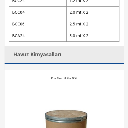
BCC24
1,2 mt X 2
BCC04
2,0 mt X 2
BCC06
2,5 mt X 2
BCA24
3,0 mt X 2
Havuz Kimyasalları
Pina Granül Klor %56