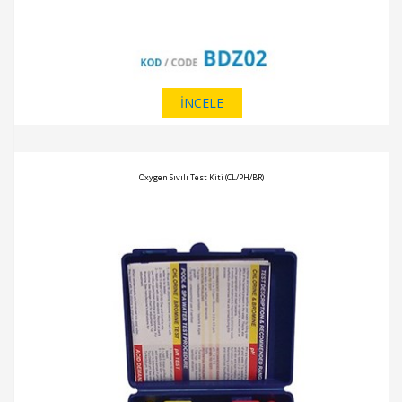
İNCELE
Oxygen Sıvılı Test Kiti (CL/PH/BR)