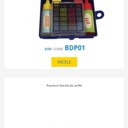
İNCELE
Pina Sıvılı Test Kiti (CL ve PH)