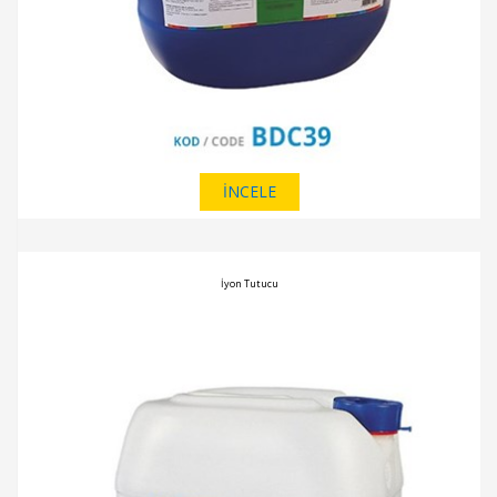
İNCELE
İyon Tutucu